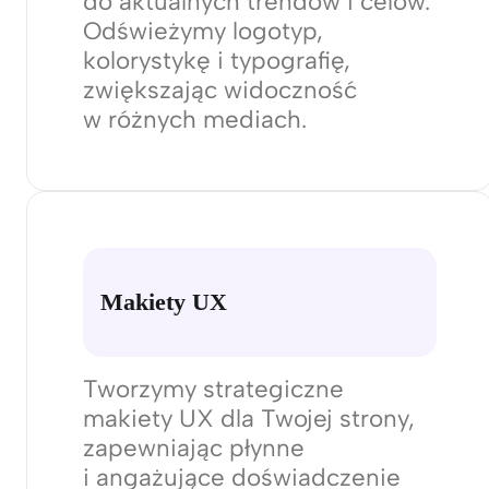
zadania i kierunki optymalizacji
online.
Dopracowanie marki
Dopasujemy styl marki
do aktualnych trendów i celów.
Odświeżymy logotyp,
kolorystykę i typografię,
zwiększając widoczność
w różnych mediach.