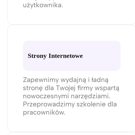
Makiety UX
Tworzymy strategiczne
makiety UX dla Twojej strony,
zapewniając płynne
i angażujące doświadczenie
użytkownika.