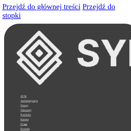
Przejdź do głównej treści
Przejdź do
stopki
AI &
Automatyzacja
Strony
Warsztaty
Portfolio
Kariera
O nas
Kontakt