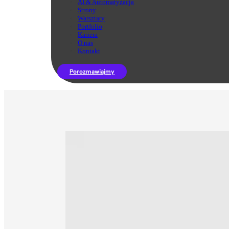
AI & Automatyzacja
Strony
Warsztaty
Portfolio
Kariera
O nas
Kontakt
Porozmawiajmy