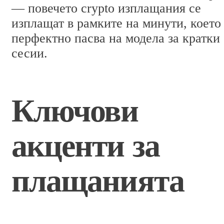
— повечето crypto изплащания се
изплащат в рамките на минути, което
перфектно пасва на модела за кратки
сесии.
Ключови
акценти за
плащанията