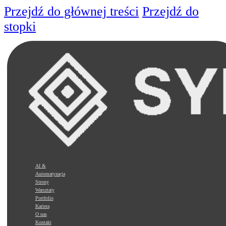
Przejdź do głównej treści
Przejdź do
stopki
AI &
Automatyzacja
Strony
Warsztaty
Portfolio
Kariera
O nas
Kontakt