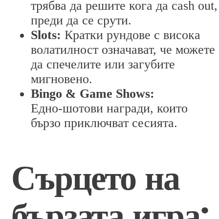
трябва да решите кога да cash out,
преди да се срути.
Slots:
Кратки рундове с висока
волатилност означават, че можете
да спечелите или загубите
мигновено.
Bingo & Game Shows:
Едно‑шотови награди, които
бързо приключват сесията.
Сърцето на
бързата игра: