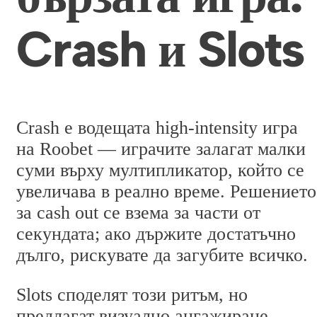
Crash и Slots
Crash е водещата high‑intensity игра
на Roobet — играчите залагат малки
суми върху мултипликатор, който се
увеличава в реално време. Решението
за cash out се взема за части от
секундата; ако държите достатъчно
дълго, рискувате да загубите всичко.
Slots споделят този ритъм, но
предлагат визуално ангажиране