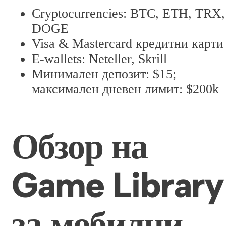
Cryptocurrencies: BTC, ETH, TRX,
DOGE
Visa & Mastercard кредитни карти
E‑wallets: Neteller, Skrill
Минимален депозит: $15;
максимален дневен лимит: $200k
Обзор на
Game Library
за мобилни