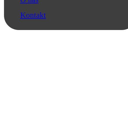
Kontakt