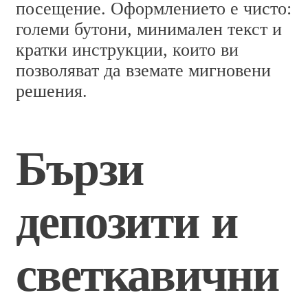
посещение. Оформлението е чисто:
големи бутони, минимален текст и
кратки инструкции, които ви
позволяват да вземате мигновени
решения.
Бързи
депозити и
светкавични