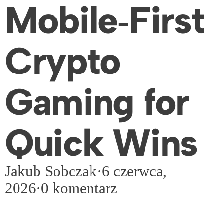
Mobile‑First
Crypto
Gaming for
Quick Wins
Jakub Sobczak
·
6 czerwca,
2026
·
0 komentarz