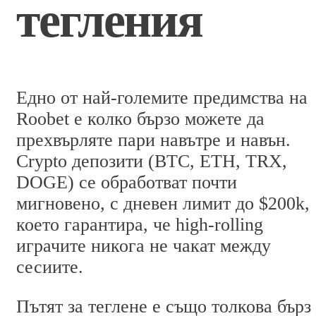
тегления
Едно от най-големите предимства на
Roobet е колко бързо можете да
прехвърляте пари навътре и навън.
Crypto депозити (BTC, ETH, TRX,
DOGE) се обработват почти
мигновено, с дневен лимит до $200k,
което гарантира, че high‑rolling
играчите никога не чакат между
сесиите.
Пътят за теглене е също толкова бърз