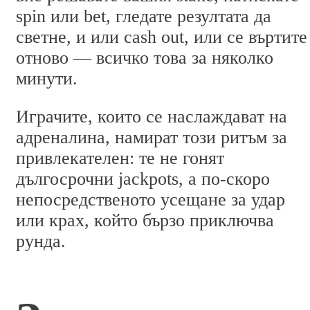
spin или bet, гледате резултата да
светне, и или cash out, или се въртите
отново — всичко това за няколко
минути.
Играчите, които се наслаждават на
адреналина, намират този ритъм за
привлекателен: те не гонят
дългосрочни jackpots, а по-скоро
непосредственото усещане за удар
или крах, който бързо приключва
рунда.