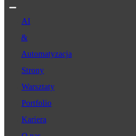
AI
&
Automatyzacja
Strony
Warsztaty
Portfolio
Kariera
O nas